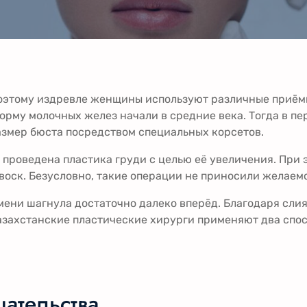
оэтому издревле женщины используют различные приёмы
орму молочных желез начали в средние века. Тогда в пе
змер бюста посредством специальных корсетов.
 проведена пластика груди с целью её увеличения. При
, воск. Безусловно, такие операции не приносили желаем
мени шагнула достаточно далеко вперёд. Благодаря сли
азахстанские пластические хирурги применяют два спо
ательства