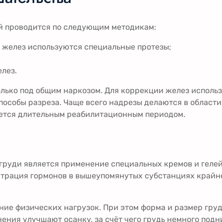
й проводится по следующим методикам:
 желез используются специальные протезы;
лез.
олько под общим наркозом. Для коррекции желез исполь
пособы разреза. Чаще всего надрезы делаются в области
уется длительным реабилитационным периодом.
руди является применение специальных кремов и гелей
трация гормонов в вышеупомянутых субстанциях крайне 
е физических нагрузок. При этом форма и размер груд
ния улучшают осанку, за счёт чего грудь немного подн