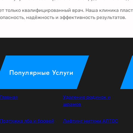
ет только квалифицированный врач. Наша клиника пласт
опасность, надёжность и эффективность результатов.
Популярные Услуги
Главная
Удаление родинок и
шрамов
Подтяжка лба и бровей
Лифтинг нитями АПТОС