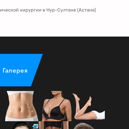
ической хирургии в Нур-Султане (Астане)
Галерея